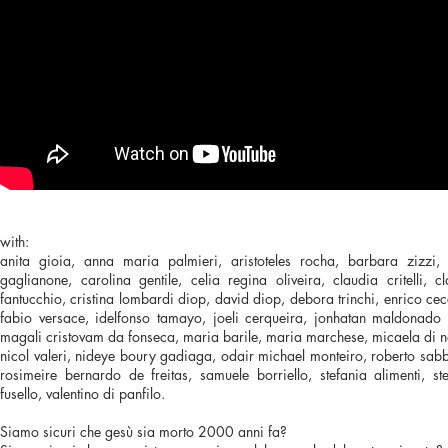
with:
anita gioia, anna maria palmieri, aristoteles rocha, barbara zizzi, 
gaglianone, carolina gentile, celia regina oliveira, claudia critelli, c
fantucchio, cristina lombardi diop, david diop, debora trinchi, enrico cec
fabio versace, idelfonso tamayo, joeli cerqueira, jonhatan maldonado b
magali cristovam da fonseca, maria barile, maria marchese, micaela di 
nicol valeri, nideye boury gadiaga, odair michael monteiro, roberto sabb
rosimeire bernardo de freitas, samuele borriello, stefania alimenti, st
fusello, valentino di panfilo.
Siamo sicuri che gesù sia morto 2000 anni fa?